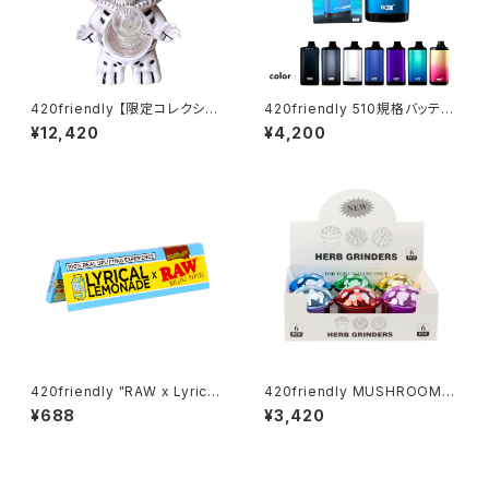
420friendly 【限定コレクショ
420friendly 510規格バッテリ
ン】Skull Cat Bong / スカルキ
ー Yocan ZIVA PRO|タッチ式
¥12,420
¥4,200
ャットボング（約22cm）
OLED搭載 ステルスバッテリー
420friendly "RAW x Lyrica
420friendly MUSHROOM G
l" レモネードペーパー Lemon
rinder (3層構造）グラインダー
¥688
¥3,420
ade Papers / 420shibuya
おすすめ King Size Wide (キ
ングサイズワイド)