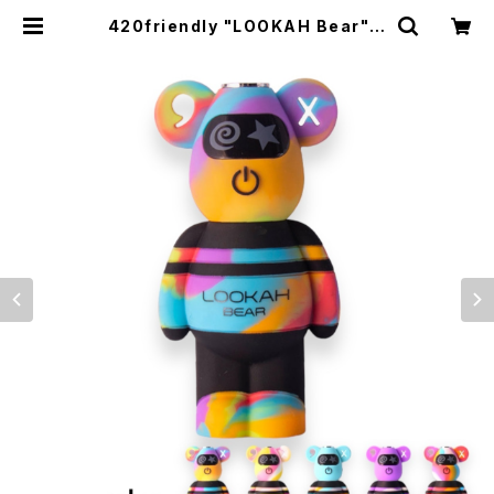
420friendly "LOOKAH Bear" 5
10 カートバッテリー / オリジナルカ
ラー (限定カラー全5色) | 420shib
uya official