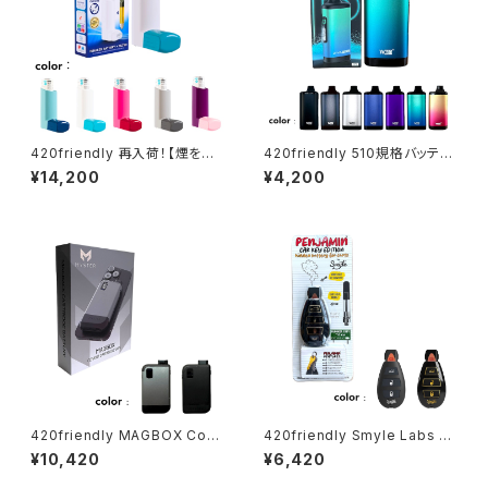
420friendly 再入荷！【煙を抑
420friendly 510規格バッテリ
える】吸入器型ステルスVAPE 5
ー Yocan ZIVA PRO|タッチ式
¥14,200
¥4,200
10バッテリー クラウドフィルター
OLED搭載 ステルスバッテリー
搭載／Smyle Labs
420friendly MAGBOX Cov
420friendly Smyle Labs P
ert Cartridge Vape（マグボッ
enjamin キー型ベイプバッテリ
¥10,420
¥6,420
クス） MagSafe対応 510規格
ー
カートリッジバッテリー