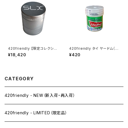
420friendly 【限定コレクショ
420friendly タイ ヤードム（嗅
ン】SLX未発売！日本初上陸！ Fl
ぎ薬）／Pim-Saen Balm Oil
¥18,420
¥420
ower Mill “VHSA Limited E
dition” グラインダー【数量限
定】
CATEGORY
420friendly - NEW（新入荷・再入荷）
420friendly - LIMITED（限定品）