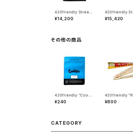
420friendly Streetli
420friendly St
fe × The Seventh L
fe × The Seve
¥14,200
¥15,420
etter Limited Capsu
etter Limited
le 【数量限定】
le 【数量限定】
その他の商品
420friendly “Cooki
420friendly "
es CA Mylar Bag – B
Ethereal Cone
¥240
¥800
LUE / 28g” クッキー
ーン (KING size
マイラーバッグ（ブルー）
CATEGORY