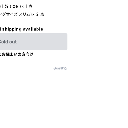
 ¼ size )× 1 点
キングサイズ スリム)× 2 点
l shipping available
Sold out
にお住まいの方向け
通報する