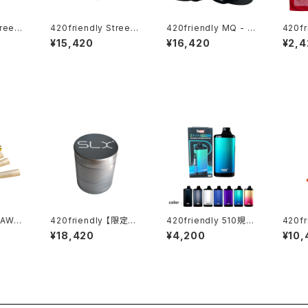
reetli
420friendly Streetli
420friendly MQ - N.
420fr
nth L
fe × The Seventh L
Y. NEW ERA HAT “M
AL T
¥15,420
¥16,420
¥2,4
 Capsu
etter Limited Capsu
AKE TAGZ GREAT A
pired
le 【数量限定】
GAIN” MQ THROWU
a 52
P【数量限定】
RAW"
420friendly 【限定コ
420friendly 510規格
420f
s - コ
レクション】SLX未発
バッテリー Yocan ZIV
レクショ
¥18,420
¥4,200
¥10,
)
売！日本初上陸！ Flow
A PRO|タッチ式OLED
bber 
er Mill “VHSA Limite
搭載 ステルスバッテリ
ng /
d Edition” グラインダ
ー
ック 
ー【数量限定】
cm）