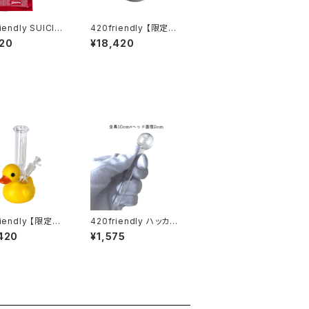
iendly SUICID
420friendly 【限定コ
ENDENCIES Ins
レクション】SLX未発
20
¥18,420
 Cross Bandan
売！日本初上陸！ Flow
×52cm
er Mill “VHSA Limite
d Edition” グラインダ
ー【数量限定】
riendly 【限定コ
420friendly ハッカ用
ン】Yellow Ru
ガラスパイプ 10cm (ヘ
420
¥1,575
Duck Glass Bo
ッド2cm)
 イエロー ラバーダ
ガラスボング（約20