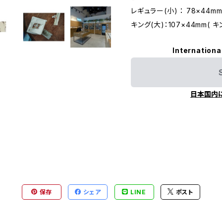
レギュラー(小) ： 78×44mm(1
キング(大)：107×44mm( 
Internationa
日本国内
保存
シェア
LINE
ポスト