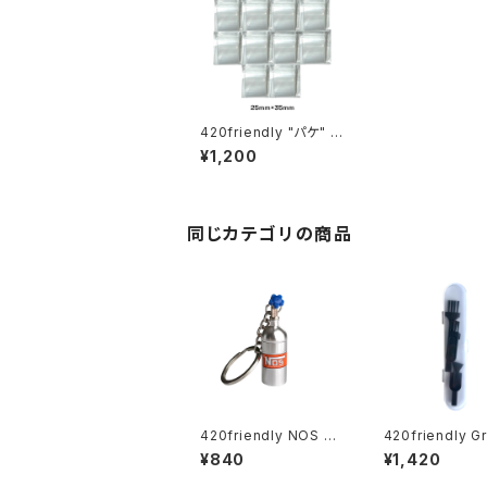
420friendly "パケ" 小
型サイズ 25mm×35m
¥1,200
m (10枚入り10パック)
同じカテゴリの商品
420friendly NOS ニ
420friendly Gr
トロボンベ型 キーホル
Cleaning Kit
¥840
¥1,420
ダー(収納ケース)
ト グラインダー 
ニングキット