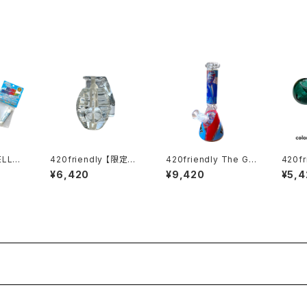
420friendly 【限定コ
420friendly The Gr
420fr
帯エア
レクション】EG Glass
eat Leader Beaker
ENTI
¥6,420
¥9,420
¥5,4
ポータ
Grenade Handpipe
Bong - ガラスボング
ガラス
ク（全6
— 手榴弾 パイプ
（26cm）