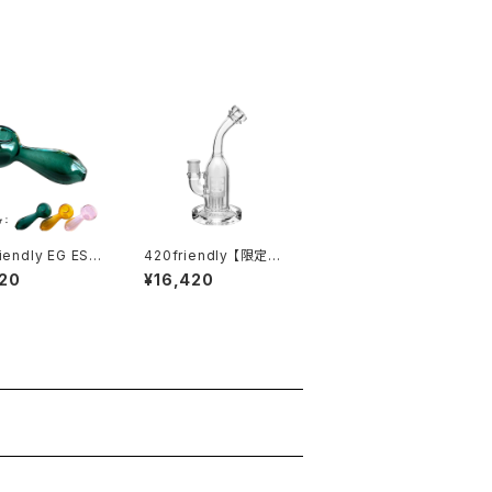
iendly EG ESS
420friendly 【限定コ
ALS スプーン型
レクション】EG Glass
20
¥16,420
パイプ
Tree Perc Diffuser
Dab Rig / ガラスボン
グ (20cm)