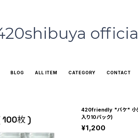
BLOG
ALL ITEM
CATEGORY
CONTACT
420friendly "パケ"
入り10パック)
¥1,200