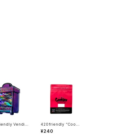
iendly Vendin
420friendly “Cooki
chine Pack｜ベ
es CA Mylar Bag – R
¥240
ングマシン パケ
ED / 28g” クッキー マ
入り）
イラーバッグ（レッド）