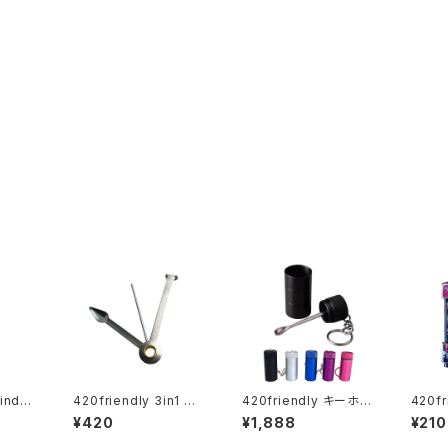
inder
420friendly 3in1 リ
420friendly キーホル
420fr
 4点セッ
ング付き パイプコンパ
ダー型アルミ製伸縮ス
g Ma
¥420
¥1,888
¥210
クリー
ニオン (8cm)
プーン
ンディ
（3枚