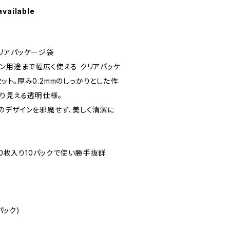
available
リアパッケージ袋
ン用途まで幅広く使える クリアパッケ
枚セット。厚み0.2mmのしっかりとした作
きり見える透明仕様。
のデザインを邪魔せず、美しく清潔に
10枚入り10パックで使い勝手抜群
パック)