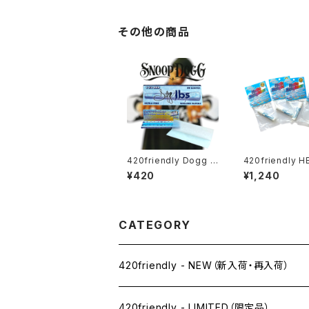
その他の商品
420friendly Dogg l
420friendly HELLO
bs - Blue Paisley R
NEIGHBOR 携
¥420
¥1,240
olling Papers / 1¼サ
フレッシュナー／
イズ・50枚入
ブル消臭スティッ
フレーバー）
CATEGORY
420friendly - NEW（新入荷・再入荷）
420friendly - LIMITED（限定品）