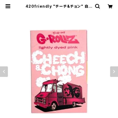
420friendly "チーチ&チョン" 自分
で巻く 愛好家 ローリングペーパー +
チップ 420friendlyおすすめ (1 ¼
size) | 420shibuya official