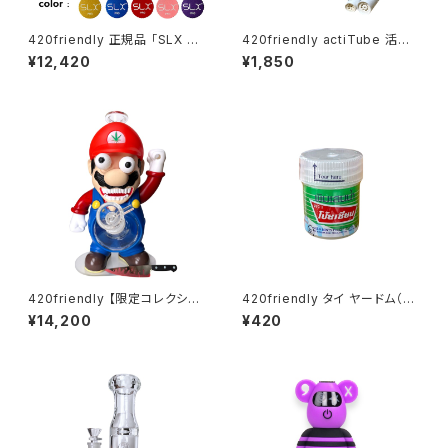
420friendly 正規品 「SLX PR
420friendly actiTube 活性
O」グラインダーがフルモデルチ
炭フィルター ３箱セット/EXTRA
¥12,420
¥1,850
ェンジ！ (スタンダードサイズ62
SLIM [ エクストラスリム：6mm
mm）全10色
] 円錐形
420friendly 【限定コレクショ
420friendly タイ ヤードム（嗅
ン】Killer Plumber Resin & G
ぎ薬）／Pim-Saen Balm Oil
¥14,200
¥420
lass Bong / キラープラマー ボ
ング（約25cm）