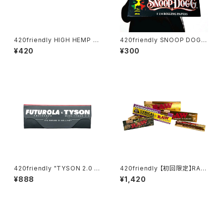
420friendly HIGH HEMP ロ
420friendly SNOOP DOGG
ーリングペーパー / 1¼ size
- 1 1/4 Rolling Papers Spec
¥420
¥300
無漂白・無添加
ial Edition
420friendly "TYSON 2.0 X
420friendly 【初回限定】RAW
FUTUROLA" Unbleached /
お試し6点セット
¥888
¥1,420
Rolling Papers + Tips （1 ¼
size）