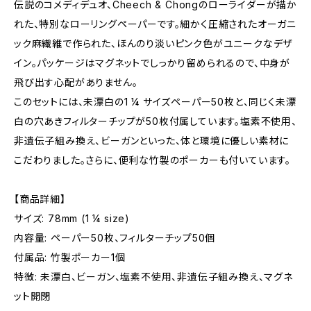
伝説のコメディデュオ、Cheech & Chongのローライダーが描か
れた、特別なローリングペーパーです。細かく圧縮されたオーガニ
ック麻繊維で作られた、ほんのり淡いピンク色がユニークなデザ
イン。パッケージはマグネットでしっかり留められるので、中身が
飛び出す心配がありません。
このセットには、未漂白の1 ¼ サイズペーパー50枚と、同じく未漂
白の穴あきフィルターチップが50枚付属しています。塩素不使用、
非遺伝子組み換え、ビーガンといった、体と環境に優しい素材に
こだわりました。さらに、便利な竹製のポーカーも付いています。
【商品詳細】
サイズ: 78mm (1 ¼ size)
内容量: ペーパー50枚、フィルターチップ50個
付属品: 竹製ポーカー1個
特徴: 未漂白、ビーガン、塩素不使用、非遺伝子組み換え、マグネ
ット開閉