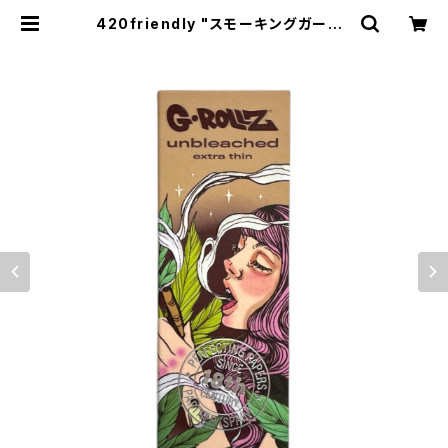
420friendly "スモーキングガール"
自分で巻く 愛好家 ブラウンローリン
グペーパー + チップ 420friendly
おすすめ (1 ¼ size) | 420shibuy
a official