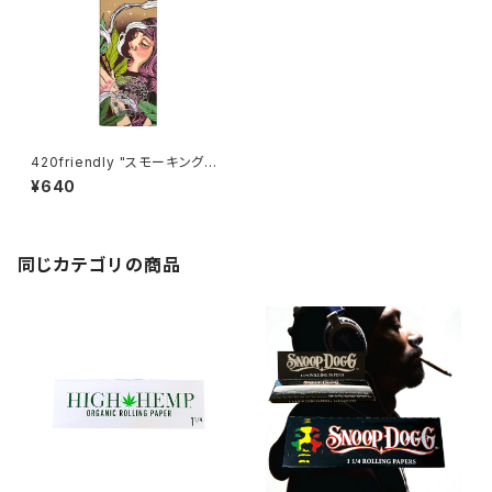
420friendly "スモーキングガ
ール" 自分で巻く 愛好家 ブラウ
¥640
ンローリングペーパー + チップ
420friendlyおすすめ (1 ¼ si
ze)
同じカテゴリの商品