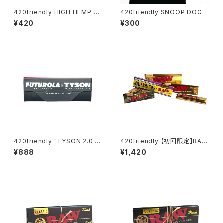
420friendly HIGH HEMP ロ
420friendly SNOOP DOGG
ーリングペーパー / 1¼ size
- 1 1/4 Rolling Papers Spec
¥420
¥300
無漂白・無添加
ial Edition
420friendly "TYSON 2.0 X
420friendly 【初回限定】RAW
FUTUROLA" Unbleached /
お試し6点セット
¥888
¥1,420
Rolling Papers + Tips （1 ¼
size）