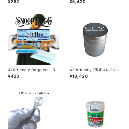
¥262
¥5,420
／ 32枚入り）
420friendly Dogg lbs - Blu
420friendly 【限定コレクショ
e Paisley Rolling Papers /
ン】SLX未発売！日本初上陸！ Fl
¥420
¥18,420
1¼サイズ・50枚入
ower Mill “VHSA Limited E
dition” グラインダー【数量限
定】