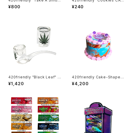
420friendly "Take A Smok
420friendly “Cookies CA
e" こっそりチルタイム Cigarett
Mylar Bag – BLUE / 28g” ク
¥800
¥240
e Bat ロング シガレットワンヒ
ッキー マイラーバッグ（ブルー）
ッター
420friendly "Black Leaf" G
420friendly Cake-Shaped
lass Pipe / リーフ ガラスパイ
Metal Grinder (4層構造）グラ
¥1,420
¥4,200
プ – 10cm カーブタイプ
インダー