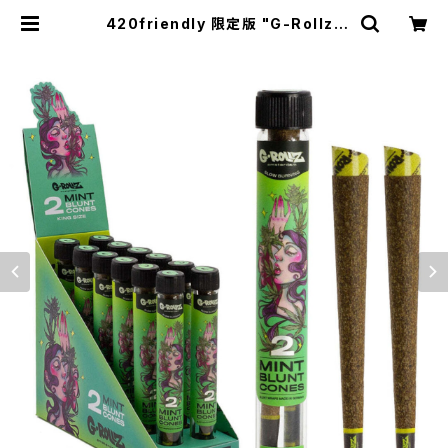
420friendly 限定版 "G-Rollz"
詰めるだけで楽しめる - ブラントコー
ン ミント 420shibuya おすすめ -
(2本入り) Mint | 420shibuya off
icial