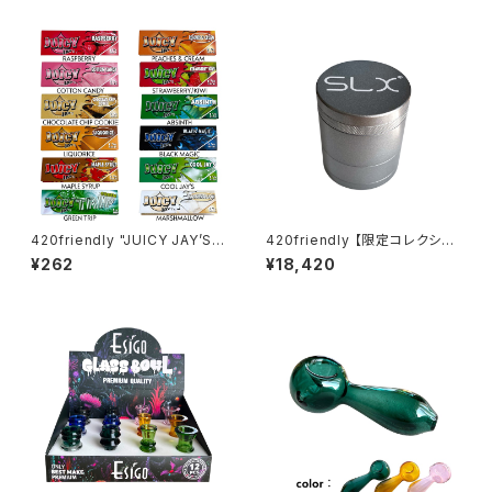
ック）／正規品
420friendly "JUICY JAY’S"
420friendly 【限定コレクショ
フレーバーペーパー（1¼サイズ
ン】SLX未発売！日本初上陸！ Fl
¥262
¥18,420
／ 32枚入り）
ower Mill “VHSA Limited E
dition” グラインダー【数量限
定】