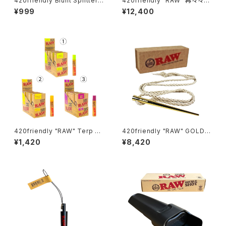
420friendly Blunt Splitter
420friendly "RAW" 再々々々
Pro｜ブラント専用2WAYカッタ
入荷！笑いを呼ぶRAWの究極デ
¥999
¥12,400
ー（キーホルダー付き）
バイス『Smoke Thrower』
420friendly "RAW" Terp ス
420friendly "RAW" GOLD
プレー ボトル
ポーカーと編み込み麻ネックレ
¥1,420
¥8,420
ス 24Kメッキ