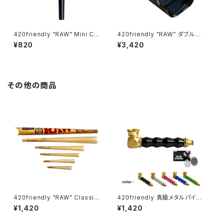
420friendly "RAW" Mini Co
420friendly "RAW" ダブルシ
ne Creator（ロウ ミニ コーン
ョットコーンフィラー 2本同時フ
¥820
¥3,420
クリエーター）／正規品
ィル可能！プレロールメーカー
(キングサイズ用)
その他の商品
420friendly "RAW" Classic
420friendly 真鍮メタルパイプ
5 Stage RAWket Pack（ロウ
(スクリーン付き）
¥1,420
¥1,420
クラシック 5ステージ ロケットパ