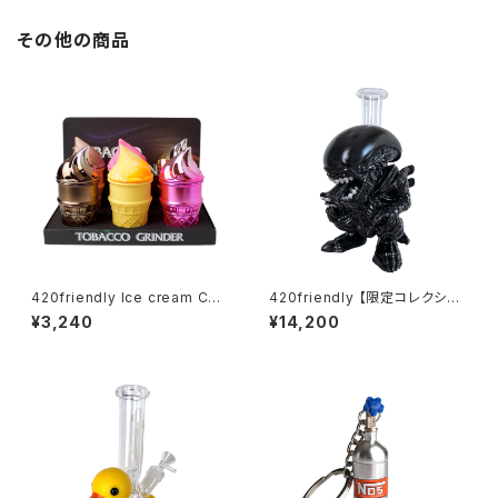
その他の商品
420friendly Ice cream Con
420friendly 【限定コレクショ
e Herb Grinder (4層構造）グ
ン】Alien Xenomorph Bong
¥3,240
¥14,200
ラインダー
- PVC & GLASS / エイリアン
ゼノモーフボング（約20cm）