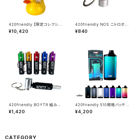
420friendly 【限定コレクショ
420friendly NOS ニトロボン
ン】Yellow Rubber Duck Gla
ベ型 キーホルダー(収納ケース)
¥10,420
¥840
ss Bong / イエロー ラバーダッ
ク ガラスボング（約20cm）
420friendly BOYTR 組み替
420friendly 510規格バッテリ
え式シークレットパイプ キーホ
ー Yocan ZIVA PRO|タッチ式
¥1,420
¥4,200
ルダー
OLED搭載 ステルスバッテリー
CATEGORY