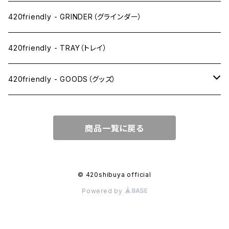
SW(シングルワイド）サイズ
420friendly - GRINDER（グラインダー）
1 1/4サイズ
420friendly - TRAY（トレイ）
キングサイズスリム
420friendly - GOODS（グッズ）
キングサイズ
PIPE PARTS（パイプ系）
商品一覧に戻る
キングサイズワイド
JOINT（ジョイント系）
フィルター
CLEANING（掃除・保管）
© 420shibuya official
Powered by
プレロールコーン
APPAREL（アパレル）