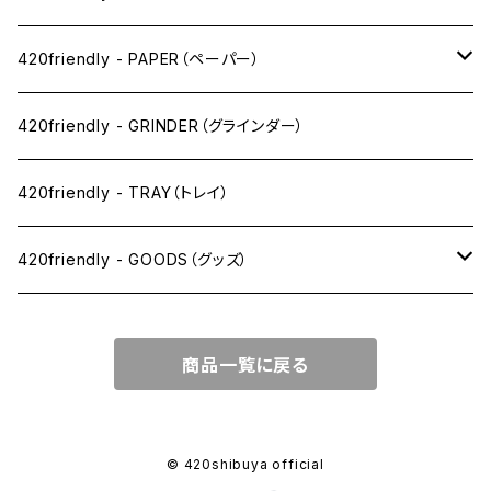
ワックス系
420friendly - PAPER（ペーパー）
SW(シングルワイド）サイズ
420friendly - GRINDER（グラインダー）
1 1/4サイズ
420friendly - TRAY（トレイ）
キングサイズスリム
420friendly - GOODS（グッズ）
キングサイズ
PIPE PARTS（パイプ系）
商品一覧に戻る
キングサイズワイド
JOINT（ジョイント系）
フィルター
CLEANING（掃除・保管）
© 420shibuya official