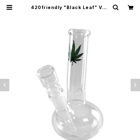
420friendly "Black Leaf" VET
RO AMPOLLA / グラス ボング アン
ポーラ 14cm | 420shibuya offi
cial