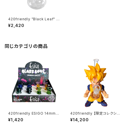
420friendly "Black Leaf" V
ETRO AMPOLLA / グラス ボ
¥2,420
ング アンポーラ 14cm
同じカテゴリの商品
420friendly ESIGO 14mmガ
420friendly 【限定コレクショ
ラスボウル(火皿) Phoenix As
ン】Legendary Fighter Bon
¥1,420
¥14,200
h Catcher
g / レジェンダリーファイター ボ
ング（約25cm)