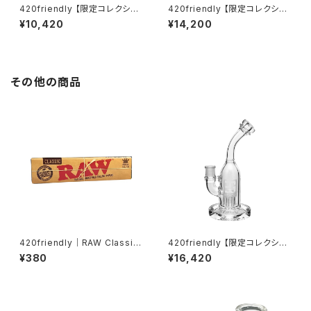
420friendly 【限定コレクショ
420friendly 【限定コレクショ
ン】Yellow Rubber Duck Gla
ン】Alien Xenomorph Bong
¥10,420
¥14,200
ss Bong / イエロー ラバーダッ
- PVC & GLASS / エイリアン
ク ガラスボング（約20cm）
ゼノモーフボング（約20cm）
その他の商品
420friendly｜RAW Classic
420friendly 【限定コレクショ
(King Size Slim) ローリング
ン】EG Glass Tree Perc Diff
¥380
¥16,420
ペーパー /ロウ クラシック
user Dab Rig / ガラスボング
(20cm)