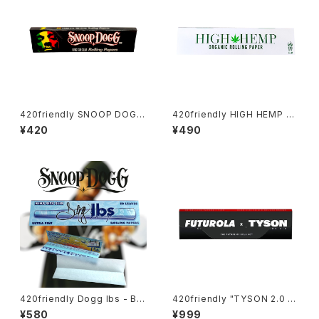
420friendly SNOOP DOGG
420friendly HIGH HEMP ロ
- ローリングペーパー / KING S
ーリングペーパー / KING SIZE
¥420
¥490
IZE SLIM
SLIM 無漂白・無添加
420friendly Dogg lbs - Blu
420friendly "TYSON 2.0 X
e Paisley Rolling Papers /
FUTUROLA" Unbleached R
¥580
¥999