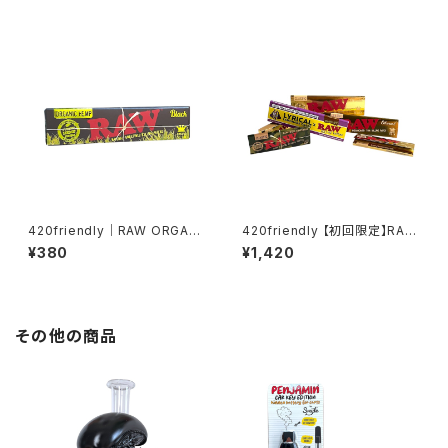
King Size Slim・50枚入
olling Papers + Tips （キン
グサイズスリム）
420friendly｜RAW ORGANI
420friendly 【初回限定】RAW
C HEMP BLACK（オーガニック
お試し6点セット
¥380
¥1,420
ヘンプ） 1¼サイズ ローリングペ
ーパー
その他の商品