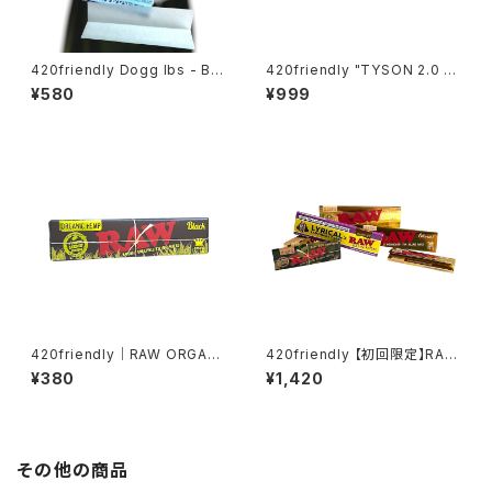
420friendly Dogg lbs - Blu
420friendly "TYSON 2.0 X
e Paisley Rolling Papers /
FUTUROLA" Unbleached R
¥580
¥999
King Size Slim・50枚入
olling Papers + Tips （キン
グサイズスリム）
420friendly｜RAW ORGANI
420friendly 【初回限定】RAW
C HEMP BLACK（オーガニック
お試し6点セット
¥380
¥1,420
ヘンプ） 1¼サイズ ローリングペ
ーパー
その他の商品