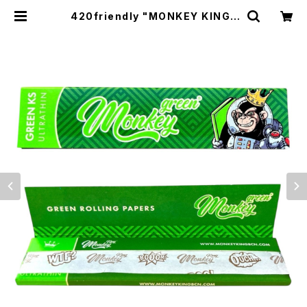
420friendly "MONKEY KING"
GREEN ローリングペーパー110 m
m (キングサイズスリム) | 420shib
uya official