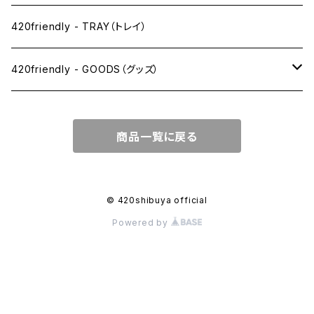
1 1/4サイズ
420friendly - TRAY（トレイ）
キングサイズスリム
420friendly - GOODS（グッズ）
キングサイズ
PIPE PARTS（パイプ系）
商品一覧に戻る
キングサイズワイド
JOINT（ジョイント系）
フィルター
CLEANING（掃除・保管）
© 420shibuya official
Powered by
プレロールコーン
APPAREL（アパレル）
OTHER（その他）