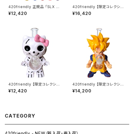
420friendly 正規品 「SLX PR
420friendly 【限定コレクショ
O」グラインダーがフルモデルチ
ン】EG Glass Tree Perc Diff
¥12,420
¥16,420
ェンジ！ (スタンダードサイズ62
user Dab Rig / ガラスボング
mm）全10色
(20cm)
420friendly 【限定コレクショ
420friendly 【限定コレクショ
ン】Skull Cat Bong / スカルキ
ン】Legendary Fighter Bon
¥12,420
¥14,200
ャットボング（約22cm）
g / レジェンダリーファイター ボ
ング（約25cm)
CATEGORY
420friendly - NEW（新入荷・再入荷）