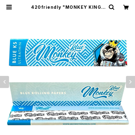
420friendly "MONKEY KING"
BLUE ローリングペーパー110 mm
(King Size Slim) | 420shibuya
official