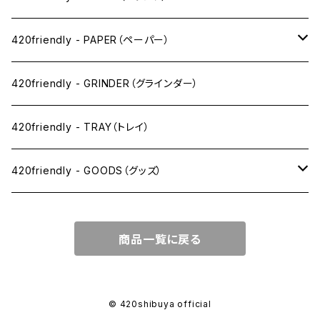
ワックス系
420friendly - PAPER（ペーパー）
SW(シングルワイド）サイズ
420friendly - GRINDER（グラインダー）
1 1/4サイズ
420friendly - TRAY（トレイ）
キングサイズスリム
420friendly - GOODS（グッズ）
キングサイズ
PIPE PARTS（パイプ系）
商品一覧に戻る
キングサイズワイド
JOINT（ジョイント系）
フィルター
CLEANING（掃除・保管）
© 420shibuya official