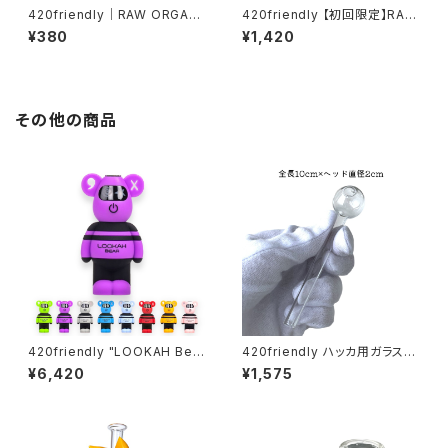
420friendly｜RAW ORGANI
420friendly 【初回限定】RAW
C HEMP BLACK（オーガニック
お試し6点セット
¥380
¥1,420
ヘンプ） 1¼サイズ ローリングペ
ーパー
その他の商品
420friendly "LOOKAH Bea
420friendly ハッカ用ガラスパ
r" コンパクト×高性能 510 カー
イプ 10cm (ヘッド2cm)
¥6,420
¥1,575
トバッテリー