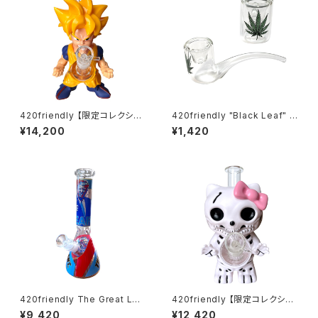
420friendly 【限定コレクショ
420friendly "Black Leaf" G
ン】Legendary Fighter Bon
lass Pipe / リーフ ガラスパイ
¥14,200
¥1,420
g / レジェンダリーファイター ボ
プ – 10cm カーブタイプ
ング（約25cm)
420friendly The Great Lea
420friendly 【限定コレクショ
der Beaker Bong - ガラスボ
ン】Skull Cat Bong / スカルキ
¥9,420
¥12,420