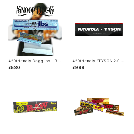
420friendly Dogg lbs - Blu
420friendly "TYSON 2.0 X
e Paisley Rolling Papers /
FUTUROLA" Unbleached R
¥580
¥999
King Size Slim・50枚入
olling Papers + Tips （キン
グサイズスリム）