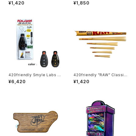
(スクリーン付き）
炭フィルター ３箱セット/EXTRA
¥1,420
¥1,850
SLIM [ エクストラスリム：6mm
] 円錐形
420friendly Smyle Labs P
420friendly "RAW" Classic
enjamin キー型ベイプバッテリ
5 Stage RAWket Pack（ロウ
¥6,420
¥1,420
ー
クラシック 5ステージ ロケットパ
ック）／正規品