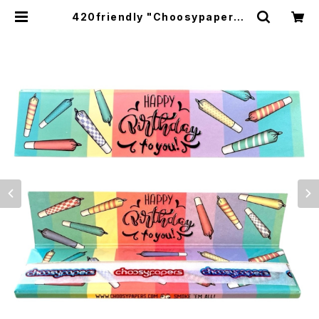
420friendly "Choosypapers"
Happy Birthday！ ローリングペー
パー110 mm (キング サイズ スリム)
| 420shibuya official