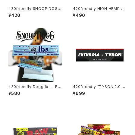
420friendly SNOOP DOGG
420friendly HIGH HEMP ロ
- ローリングペーパー / KING S
ーリングペーパー / KING SIZE
¥420
¥490
IZE SLIM
SLIM 無漂白・無添加
420friendly Dogg lbs - Blu
420friendly "TYSON 2.0 X
e Paisley Rolling Papers /
FUTUROLA" Unbleached R
¥580
¥999
King Size Slim・50枚入
olling Papers + Tips （キン
グサイズスリム）