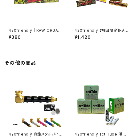
420friendly｜RAW ORGANI
420friendly 【初回限定】RAW
C HEMP BLACK（オーガニック
お試し6点セット
¥380
¥1,420
ヘンプ） 1¼サイズ ローリングペ
ーパー
その他の商品
420friendly 真鍮メタルパイプ
420friendly actiTube 活性