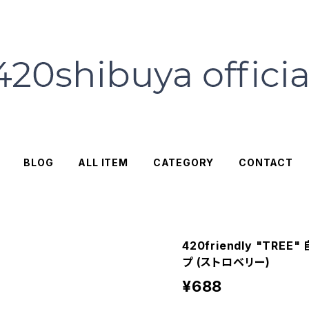
BLOG
ALL ITEM
CATEGORY
CONTACT
420friendly "TRE
プ (ストロベリー)
¥688