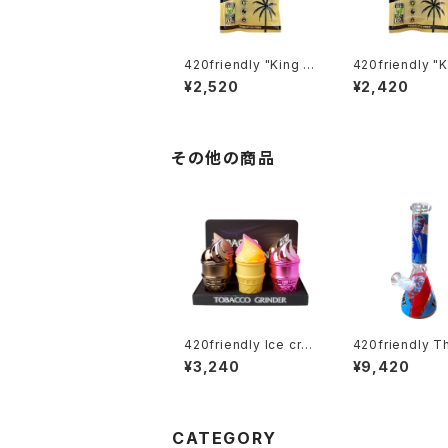
420friendly "King P
420friendly "K
alm Wrap" キングパー
alm Wrap" キングパー
¥2,520
¥2,420
ム Leaf pre rolls 詰
ム Leaf pre rol
めるだけで楽しめる 42
めるだけで楽しめ
0shibuyaおすすめ [プ
0shibuyaおすす
レロールラップ/Blunts
レロールラップ/Bl
ブランツ] XXL 5本
ブランツ] XL 5
その他の商品
420friendly Ice cre
420friendly T
am Cone Herb Grin
eat Leader Be
¥3,240
¥9,420
der (4層構造）グライン
Bong - ガラス
ダー
（26cm）
CATEGORY