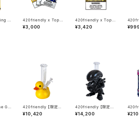
ing P
420friendly x TopTi
420friendly x TopTi
420fr
er （Thai Leaf）タイ産
er （Thai Whole Lea
plit
¥3,000
¥3,420
¥99
ls 詰
プレミアムカットリーフ
f）タイ産ホールリーフ –
専用2
る 42
フレーバー（5枚入） ブ
ブラント大判1枚入
ーホル
め [プ
ルーベリー / ミルクチョ
unts
コレート / バナナケーキ
本
《限定》
he Gr
420friendly 【限定コ
420friendly 【限定コ
420fr
aker
レクション】Yellow Ru
レクション】Alien Xen
g Ma
¥10,420
¥14,200
¥210
ボング
bber Duck Glass Bo
omorph Bong - PVC
ンディ
ng / イエロー ラバーダ
& GLASS / エイリアン
（3枚
ック ガラスボング（約20
ゼノモーフボング（約20
cm）
cm）