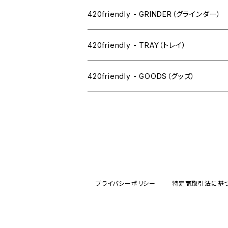
SW(シングルワイド）サイズ
420friendly - GRINDER（グラインダー）
1 1/4サイズ
420friendly - TRAY（トレイ）
キングサイズスリム
420friendly - GOODS（グッズ）
キングサイズ
PIPE PARTS（パイプ系）
キングサイズワイド
JOINT（ジョイント系）
フィルター
CLEANING（掃除・保管）
プライバシーポリシー
特定商取引法に基
プレロールコーン
APPAREL（アパレル）