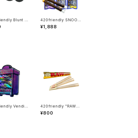
iendly Blunt S
420friendly SNOOP
ter Pro｜ブラント
DOGG - DOGG LBS
9
¥1,888
WAYカッター（キ
Blunt Tube Glass Ti
ダー付き）
p （ 2本入り/ハニー・グ
レープ・バニラ）
iendly Vendin
420friendly "RAW"
chine Pack｜ベ
Ethereal Cones - コ
¥800
ングマシン パケ
ーン (KING size)
入り）