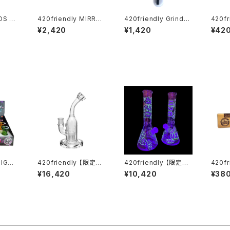
NOS ニ
420friendly MIRRO
420friendly Grinder
420fr
ーホル
R SNUFF KIT (ミラー
Cleaning Kit 4点セッ
ング付
¥2,420
¥1,420
¥42
)
スナッフキット)
ト グラインダー クリー
ニオン 
ニングキット
SIGO 1
420friendly 【限定コ
420friendly 【限定コ
420f
ル(火
レクション】EG Glass
レクション】Glow in D
lassic (King Size 
¥16,420
¥10,420
¥38
Tree Perc Diffuser
ark 420 Beaker Bon
m) 
Dab Rig / ガラスボン
g -ガラスボング（25c
/ロウ
グ (20cm)
m）