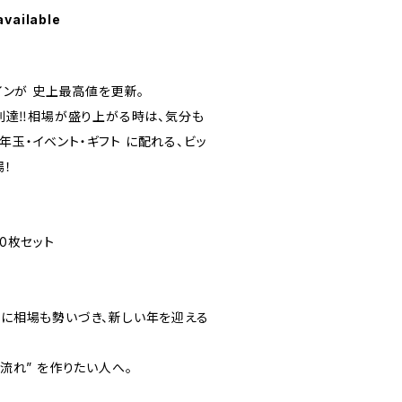
available
トコインが 史上最高値を更新。
に到達‼️相場が盛り上がる時は、気分も
年玉・イベント・ギフト に配れる、ビッ
場！
10枚セット
プに相場も勢いづき、新しい年を迎える
の流れ” を作りたい人へ。