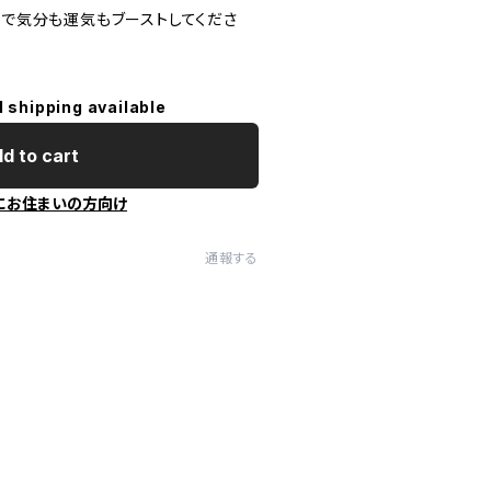
ケで気分も運気もブーストしてくださ
l shipping available
d to cart
にお住まいの方向け
通報する