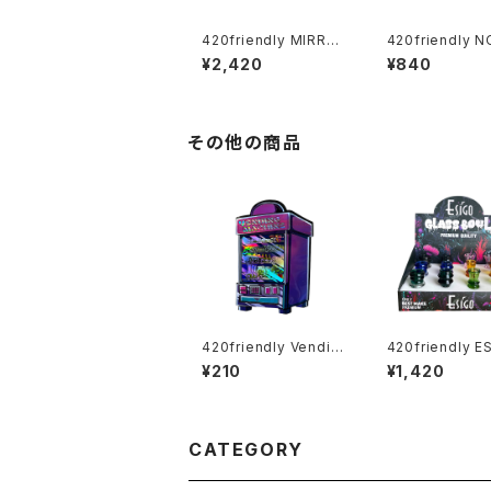
420friendly MIRRO
420friendly 
R SNUFF KIT (ミラー
トロボンベ型 キ
¥2,420
¥840
スナッフキット)
ダー(収納ケース
その他の商品
420friendly Vendin
420friendly E
g Machine Pack｜ベ
4mmガラスボウ
¥210
¥1,420
ンディングマシン パケ
皿) Phoenix Ash Cat
（3枚入り）
cher
CATEGORY