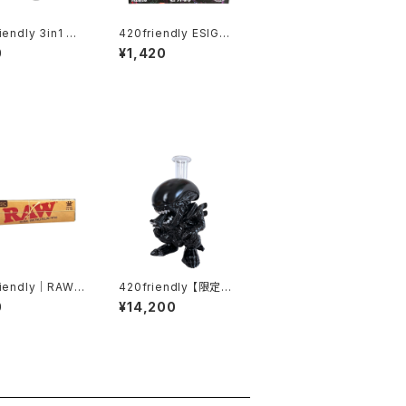
iendly 3in1 リ
420friendly ESIGO 1
き パイプコンパ
4mmガラスボウル(火
0
¥1,420
(8cm)
皿) Phoenix Ash Cat
cher
riendly｜RAW C
420friendly 【限定コ
Sli
レクション】Alien Xen
0
¥14,200
ローリングペーパー
omorph Bong - PVC
 クラシック
& GLASS / エイリアン
ゼノモーフボング（約20
cm）