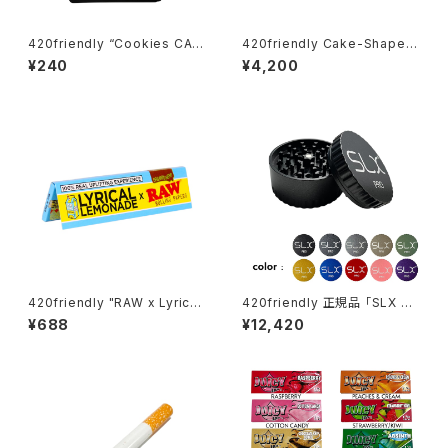
420friendly “Cookies CA
420friendly Cake-Shaped
Mylar Bag – BLUE / 28g” ク
Metal Grinder (4層構造）グラ
¥240
¥4,200
ッキー マイラーバッグ（ブルー）
インダー
420friendly "RAW x Lyrica
420friendly 正規品 「SLX PR
l" レモネードペーパー Lemon
O」グラインダーがフルモデルチ
¥688
¥12,420
ade Papers / 420shibuya
ェンジ！ (スタンダードサイズ62
おすすめ King Size Wide (キ
mm）全10色
ングサイズワイド)