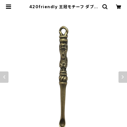
420friendly 王冠モチーフ ダブツ
ール／Wax用 真鍮製ミニスプーン・
携帯サイズ（取り付け穴付き） | 420s
hibuya official