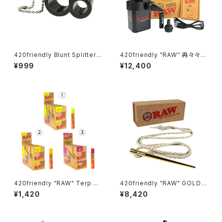
420friendly Blunt Splitter
420friendly "RAW" 再々々々
Pro｜ブラント専用2WAYカッタ
入荷！笑いを呼ぶRAWの究極デ
¥999
¥12,400
ー（キーホルダー付き）
バイス『Smoke Thrower』
420friendly "RAW" Terp ス
420friendly "RAW" GOLD
プレー ボトル
ポーカーと編み込み麻ネックレ
¥1,420
¥8,420
ス 24Kメッキ