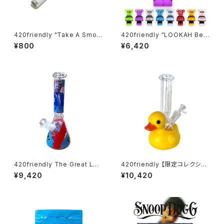
420friendly "Take A Smok
420friendly "LOOKAH Bea
e" こっそりチルタイム Cigarett
r" コンパクト×高性能 510 カー
¥800
¥6,420
e Bat ロング シガレットワンヒ
トバッテリー
ッター
420friendly The Great Lea
420friendly 【限定コレクショ
der Beaker Bong - ガラスボ
ン】Yellow Rubber Duck Gla
¥9,420
¥10,420
ング（26cm）
ss Bong / イエロー ラバーダッ
ク ガラスボング（約20cm）