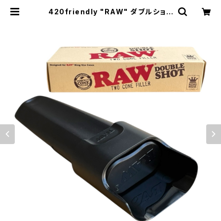
420friendly "RAW" ダブルショッ
トコーンフィラー 2本同時フィル可
能！プレロールメーカー(キングサイズ
用) | 420shibuya official