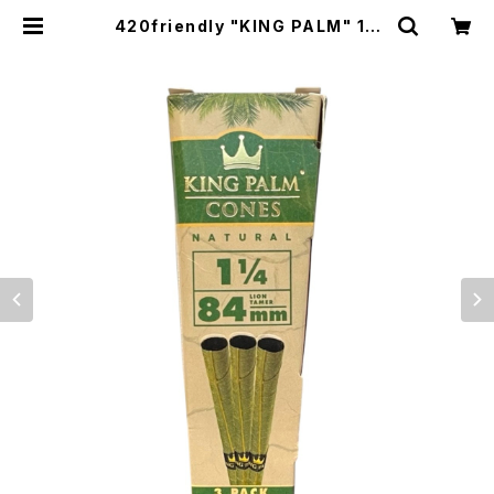
420friendly "KING PALM" 1¼
サイズ ラッパ型プレロールコーン 3
本入り(84mm) | 420shibuya of
ficial