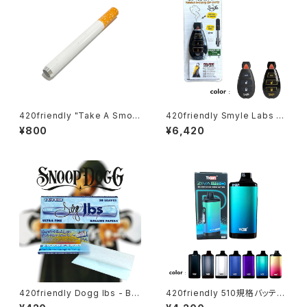
420friendly "Take A Smok
420friendly Smyle Labs P
e" こっそりチルタイム Cigarett
enjamin キー型ベイプバッテリ
¥800
¥6,420
e Bat ロング シガレットワンヒ
ー
ッター
420friendly Dogg lbs - Blu
420friendly 510規格バッテリ
e Paisley Rolling Papers /
ー Yocan ZIVA PRO|タッチ式