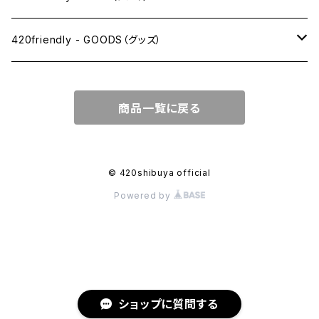
キングサイズスリム
420friendly - GOODS（グッズ）
キングサイズ
PIPE PARTS（パイプ系）
商品一覧に戻る
キングサイズワイド
JOINT（ジョイント系）
フィルター
CLEANING（掃除・保管）
© 420shibuya official
Powered by
プレロールコーン
APPAREL（アパレル）
OTHER（その他）
ショップに質問する