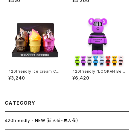
¥420
¥4,200
1¼サイズ・50枚入
OLED搭載 ステルスバッテリー
420friendly Ice cream Con
420friendly "LOOKAH Bea
e Herb Grinder (4層構造）グ
r" コンパクト×高性能 510 カー
¥3,240
¥6,420
ラインダー
トバッテリー
CATEGORY
420friendly - NEW（新入荷・再入荷）