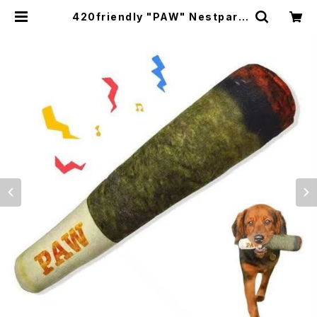
420friendly "PAW" Nestpark
Doggy Doobie - 面白い犬のおも
ちゃ、音出るおもちゃ- 愛犬への誕生
日プレゼント | 420shibuya offici
al