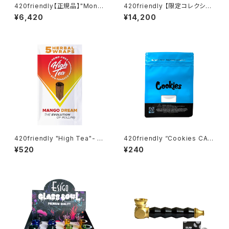
420friendly【正規品】"Monk
420friendly 【限定コレクショ
ey Pipe" ジェットパル / JET P
ン】Legendary Fighter Bon
¥6,420
¥14,200
AL (スクリーン10枚付き)
g / レジェンダリーファイター ボ
ング（約25cm)
420friendly "High Tea"- Bl
420friendly “Cookies CA
unt Wraps / 自分で巻く 愛好
Mylar Bag – BLUE / 28g” ク
¥520
¥240
家 420friendlyおすすめ (マン
ッキー マイラーバッグ（ブルー）
ゴー)