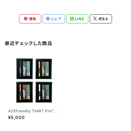
保存
シェア
LINE
ポスト
最近チェックした商品
420friendly "DART Pro" ダ
ートプロ 革新的ミニパイプ × 高
¥5,000
機能フィルターシステム (カラー
全4色 )