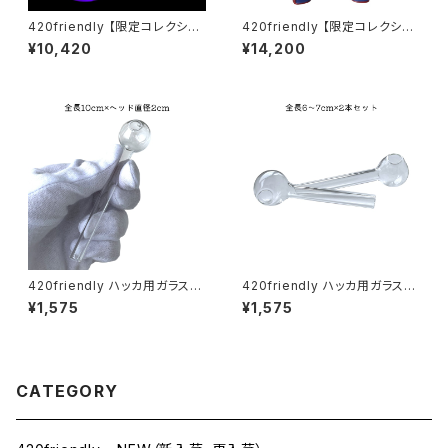
420friendly 【限定コレクショ
420friendly 【限定コレクショ
ン】Glow in Dark 420 Beake
ン】Legendary Fighter Bon
¥10,420
¥14,200
r Bong -ガラスボング（25cm）
g / レジェンダリーファイター ボ
ング（約25cm)
420friendly ハッカ用ガラスパ
420friendly ハッカ用ガラスパ
イプ 10cm (ヘッド2cm)
イプ ミニサイズ 6〜7cm(2本セ
¥1,575
¥1,575
ット)
CATEGORY