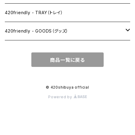
1 1/4サイズ
420friendly - TRAY（トレイ）
キングサイズスリム
420friendly - GOODS（グッズ）
キングサイズ
PIPE PARTS（パイプ系）
商品一覧に戻る
キングサイズワイド
JOINT（ジョイント系）
フィルター
CLEANING（掃除・保管）
© 420shibuya official
Powered by
プレロールコーン
APPAREL（アパレル）
OTHER（その他）