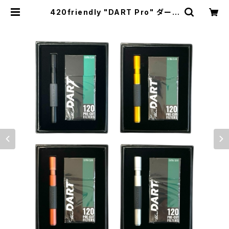
420friendly "DART Pro" ダート
プロ 革新的ミニパイプ × 高機能フィ
ルターシステム (カラー全4色 ) | 42
0shibuya official