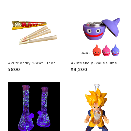
420friendly "RAW" Etherea
420friendly Smile Slime H
l Cones - コーン (KING siz
erb Grinder (4層構造）グライ
¥800
¥4,200
e)
ンダー