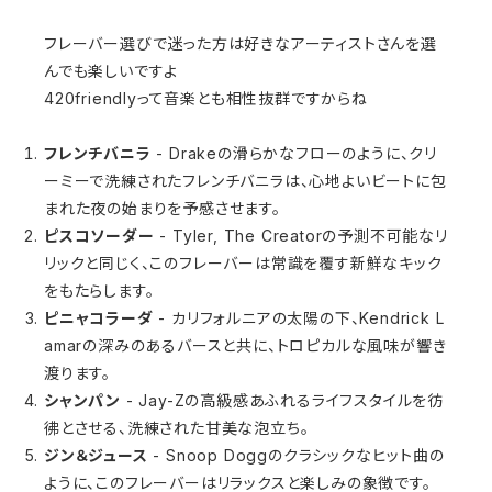
フレーバー選びで迷った方は好きなアーティストさんを選
んでも楽しいですよ
420friendlyって音楽とも相性抜群ですからね
フレンチバニラ
- Drakeの滑らかなフローのように、クリ
ーミーで洗練されたフレンチバニラは、心地よいビートに包
まれた夜の始まりを予感させます。
ピスコソーダー
- Tyler, The Creatorの予測不可能なリ
リックと同じく、このフレーバーは常識を覆す新鮮なキック
をもたらします。
ピニャコラーダ
- カリフォルニアの太陽の下、Kendrick L
amarの深みのあるバースと共に、トロピカルな風味が響き
渡ります。
シャンパン
- Jay-Zの高級感あふれるライフスタイルを彷
彿とさせる、洗練された甘美な泡立ち。
ジン＆ジュース
- Snoop Doggのクラシックなヒット曲の
ように、このフレーバーはリラックスと楽しみの象徴です。