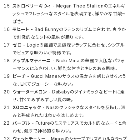
ストロベリーキウィ
- Megan Thee Stallionのエネルギ
ッシュでフレッシュなスタイルを表現する、鮮やかな甘酸っ
ぱさ。
モヒート
- Bad Bunnyのラテンのリズムに合わせ、爽やか
で刺激的なミントの風味が踊ります。
ゼロ
- Logicの繊細で思慮深いラップに合わせ、シンプル
でピュアな味わいが特徴です。
アップルマティーニ
- Nicki Minajの華麗で大胆なパフォ
ーマンスにふさわしい、鮮烈な甘さとキレのある酸味。
ピーチ
- Gucci Maneのサウスの温かさを感じさせるよう
な、甘くてジューシーな味わい。
ウォーターメロン
- DaBabyのダイナミックなビートに乗
せ、甘くてみずみずしい夏の味。
XOコニャック
- Nasのクラシックなスタイルを反映し、深
みと熟成された味わいを楽しめます。
パープル
- Futureのミステリアスでカルト的なムードと合
わせ、濃厚で神秘的な味わい。
ウェットチェリー
- Migosのシャープでリズミカルなラップ