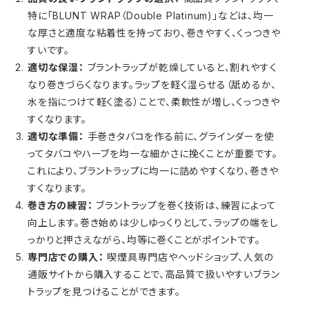
特に「BLUNT WRAP（Double Platinum)」などは、均一
な厚さと適度な粘着性を持っており、巻きやすく、くっつきや
すいです。
適切な保湿：
ブラントラップが乾燥していると、割れやすく
なり巻きづらくなります。ラップを軽く湿らせる（舐めるか、
水を指につけて軽く塗る）ことで、柔軟性が増し、くっつきや
すくなります。
適切な準備：
手巻きタバコを作る前に、グラインダーを使
ってタバコやハーブを均一な細かさに挽くことが重要です。
これにより、ブラントラップに均一に詰めやすくなり、巻きや
すくなります。
巻き方の練習：
ブラントラップを巻く技術は、練習によって
向上します。巻き始めは少しゆっくりとして、ラップの端をし
っかりと押さえながら、均等に巻くことがポイントです。
専門店での購入：
喫煙具専門店やヘッドショップ、人気の
通販サイトから購入することで、高品質で扱いやすいブラン
トラップを見つけることができます。