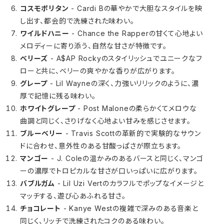
コスモポリタン
- Cardi Bの華やかで大胆なスタイルを映
し出す、都会的で洗練された味わい。
ワイルドハニー
- Chance the Rapperの甘くて心地よい
メロディーに寄り添う、自然な甘さが特徴です。
ベリーズ
- A$AP Rockyのスタイリッシュでユニークなフ
ローと共に、ベリーの爽やかな香りが広がります。
グレープ
- Lil Wayneの深く、力強いリリックのように、濃
厚で記憶に残る味わい。
ホワイトグレープ
- Post Maloneの柔らかくてメロウな
曲調と同じく、さりげなく心地よい甘みを感じさせます。
ブルーベリー
- Travis Scottの革新的で実験的なサウン
ドに合わせ、意外性のある甘酸っぱさが際立ちます。
マンゴー
- J. Coleの温かみのあるバースと同じく、マンゴ
ーの濃厚でトロピカルな甘さが口いっぱいに広がります。
バブルガム
- Lil Uzi Vertのカラフルでポップなイメージと
マッチする、遊び心あふれる甘さ。
チョコレート
- Kanye Westの複雑で深みのある音楽と
同じく、リッチで洗練されたコクのある味わい。