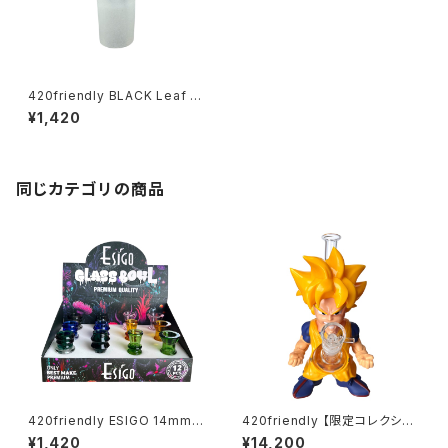
420friendly BLACK Leaf ガ
ラスボウル 18mmオス ／ 深皿
¥1,420
火皿（ボング・水パイプ用）
同じカテゴリの商品
420friendly ESIGO 14mmガ
420friendly 【限定コレクショ
ラスボウル(火皿) Phoenix As
ン】Legendary Fighter Bon
¥1,420
¥14,200