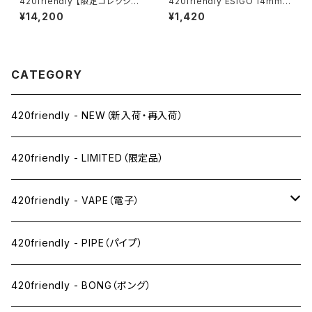
420friendly 【限定コレクショ
420friendly ESIGO 14mmガ
ン】Alien Xenomorph Bong
ラスボウル(火皿) Phoenix As
¥14,200
¥1,420
- PVC & GLASS / エイリアン
h Catcher
ゼノモーフボング（約20cm）
CATEGORY
420friendly - NEW（新入荷・再入荷）
420friendly - LIMITED（限定品）
420friendly - VAPE（電子）
ペン下
420friendly - PIPE（パイプ）
ニコパフ系
420friendly - BONG（ボング）