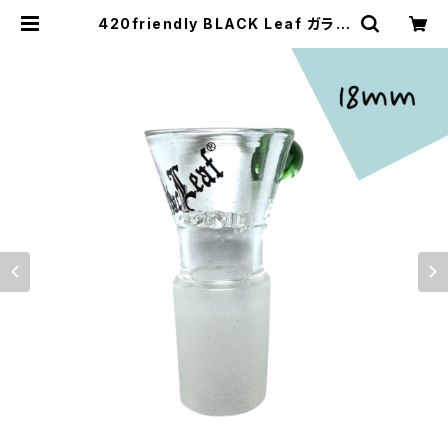
420friendly BLACK Leaf ガラス
ボウル 18mmオス ／ 深皿 火皿（ボ
ング・水パイプ用） | 420shibuya o
fficial