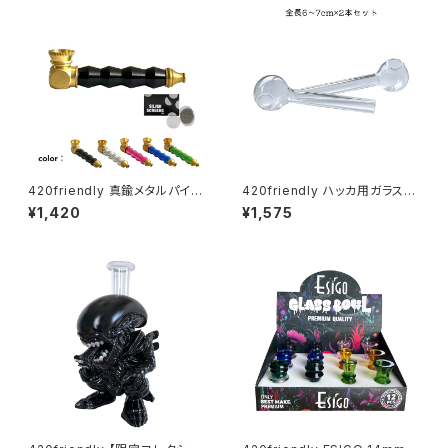
420friendly 真鍮メタルパイプ
420friendly ハッカ用ガラスパ
(スクリーン付き）
イプ ミニサイズ 6〜7cm(2本セ
¥1,420
¥1,575
ット)