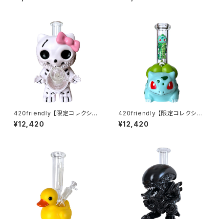
h Catcher
g / レジェンダリーファイター ボ
ング（約25cm)
420friendly 【限定コレクショ
420friendly 【限定コレクショ
ン】Skull Cat Bong / スカルキ
ン】Green Bud Monster Bon
¥12,420
¥12,420
ャットボング（約22cm）
g / グリーンバッドモンスターボ
ング（約20cm）