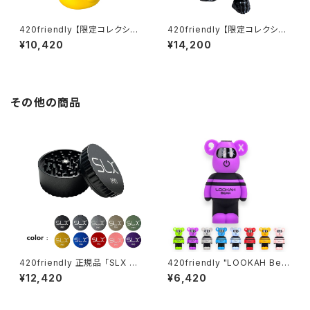
420friendly 【限定コレクショ
420friendly 【限定コレクショ
ン】Yellow Rubber Duck Gla
ン】Alien Xenomorph Bong
¥10,420
¥14,200
ss Bong / イエロー ラバーダッ
- PVC & GLASS / エイリアン
ク ガラスボング（約20cm）
ゼノモーフボング（約20cm）
その他の商品
420friendly 正規品 「SLX PR
420friendly "LOOKAH Bea
O」グラインダーがフルモデルチ
r" コンパクト×高性能 510 カー
¥12,420
¥6,420
ェンジ！ (スタンダードサイズ62
トバッテリー
mm）全10色